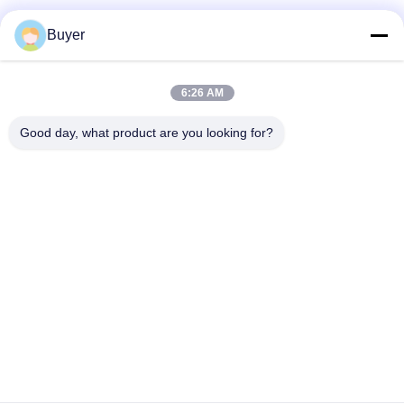
Les réseaux sociaux
Buyer
6:26 AM
Contactez rapidement
Good day, what product are you looking for?
Téléphone :
86-755-27883980
E-mail
buyer2@meigaolan.com
Adresse
RA1-B2, F32 de Dongjianghaoyuan, Baomin Rd, secteur de
Bao'an, Shenzhen, Chine
Politique de confidentialité
|
Plan du site
Chine Bonne qualité Analyseur de spectre de rf Le fournisseur.