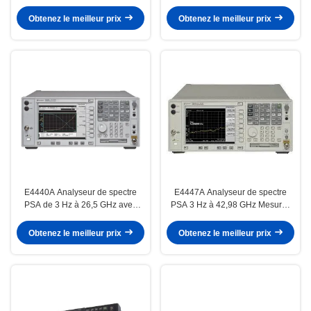
de signal analogique / numérique
7.5- Je ne sais pas.6, 30, 44,
/ 5G N
50/54 GHz
Obtenez le meilleur prix
Obtenez le meilleur prix
E4440A Analyseur de spectre
E4447A Analyseur de spectre
PSA de 3 Hz à 26,5 GHz avec
PSA 3 Hz à 42,98 GHz Mesures
mélange externe facultatif de 325
puissantes à un bouton
GHz
Obtenez le meilleur prix
Obtenez le meilleur prix