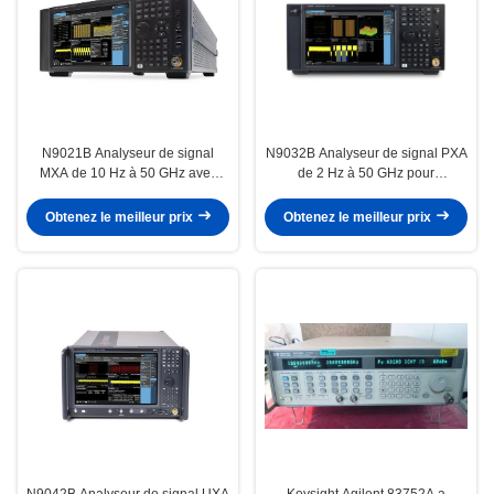
N9021B Analyseur de signal
N9032B Analyseur de signal PXA
MXA de 10 Hz à 50 GHz avec
de 2 Hz à 50 GHz pour
logiciel RTSA / PathWave 89600
l'agrégation des porteurs 5G / test
VSA
de l'amplificateur
Obtenez le meilleur prix
Obtenez le meilleur prix
N9042B Analyseur de signal UXA
Keysight Agilent 83752A a