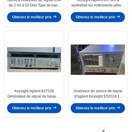
de 2 Hz à 50 GHz Type de banc
synthétisé les instruments utilisés
pour 5G / satellite / radar
universels de balayeuse
Obtenez le meilleur prix
Obtenez le meilleur prix
Keysight Agilent 83752B
Analyseur de source de signal
Générateur de signal de balayeur
d'Agilent Keysight E5052A 10
synthétisé haute puissance 10
mégahertz - mesure de bruit de
MHz à 20 GHz
phase de 110 gigahertz
Obtenez le meilleur prix
Obtenez le meilleur prix