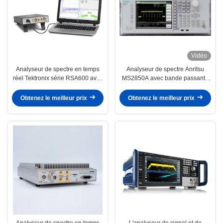
Vidéo
Analyseur de spectre en temps
Analyseur de spectre Anritsu
réel Tektronix série RSA600 avec
MS2850A avec bande passante
une bande passante de 40 MHz
d'analyse de 1 GHz 5 degrés. p-p
et une plage de fréquences de 9
Liniérité de phase en bande et
Obtenez le meilleur prix
Obtenez le meilleur prix
kHz à 7,5 GHz
portée dynamique de 142 dB
Analyseur de spectre en temps
L'analyseur de signal et de