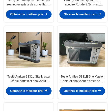
réel et récepteur de surveillance
spectre Rohde & Schwarz
Signal Hound SM200B avec une
FSVA3050 avec une plage de
plage de 100 kHz à 20 GHz, une
fréquences de 50 GHz et une
Obtenez le meilleur prix
Obtenez le meilleur prix
bande passante instantanée de
bande passante de 1 GHz pour
160 MHz et une vitesse de
les tests 5G NR
balayage de 1 THz/sec
Testé Anritsu S331L Site Master
Testé Anritsu S331E Site Master
câble portatif et analyseur
Cable et analyseur d'antenne de
d'antenne 2 MHz à 4 GHz
2 MHz à 4 GHz
Obtenez le meilleur prix
Obtenez le meilleur prix