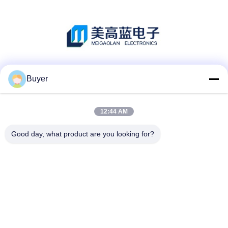
Les réseaux sociaux
Buyer
12:44 AM
Contactez rapidement
Good day, what product are you looking for?
Téléphone :
86-755-27883980
E-mail
buyer2@meigaolan.com
Adresse
RA1-B2, F32 de Dongjianghaoyuan, Baomin Rd, secteur de