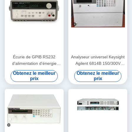
Écurie de GPIB RS232
Analyseur universel Keysight
d'alimentation d'énergie
Agilent 6814B 150/300V
variable de C.C à C.A. de
20/10A de source de courant
Obtenez le meilleur
Obtenez le meilleur
Keysight Agilent E3643A
alternatif 3000VA
prix
prix