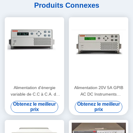
Produits Connexes
Alimentation d'énergie
Alimentation 20V 5A GPIB
variable de C.C à C.A. de
AC DC Instruments
Keithley 2306, analyseur
programmables Keithley
Obtenez le meilleur
Obtenez le meilleur
programmable de chargeur
2304A
prix
prix
de batterie