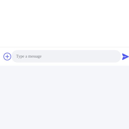
variable de C.C à C.A. de
durable d'Agilent Keysight
Keysight Agilent E3649A 60V
E3646A avec GPIB RS232
Obtenez le meilleur
Obtenez le meilleur
0.8A 35V 1.4A 100W
prix
prix
Les réseaux sociaux
Photo
Video Call
Contactez rapidement
Audio Call
Téléphone :
86-755-27883980