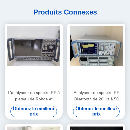
Produits Connexes
L'analyseur de spectre RF à
Analyseur de spectre RF
plateau de Rohde et
Bluetooth de 20 Hz à 50
Schwarz FSW67 avec une
GHz utilisé par Rohde And
Obtenez le meilleur
Obtenez le meilleur
plage de 2 Hz à 67 GHz et
Schwarz FSU50
prix
prix
un faible bruit de phase