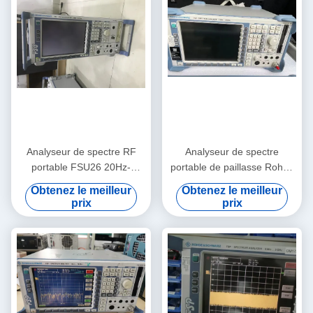
Analyseur de spectre RF
Analyseur de spectre
portable FSU26 20Hz-
portable de paillasse Rohde
26.5GHz Rohde et Schwarz
and Schwarz FSP40 avec
Obtenez le meilleur
Obtenez le meilleur
une plage de 9 kHz à 40
prix
prix
GHz et un niveau de bruit de
-155 dBm