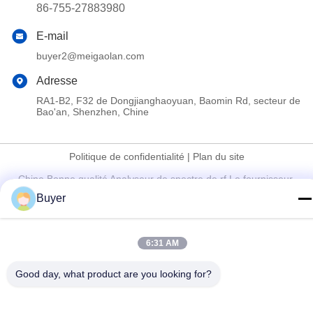
86-755-27883980
E-mail
buyer2@meigaolan.com
Adresse
RA1-B2, F32 de Dongjianghaoyuan, Baomin Rd, secteur de
Bao'an, Shenzhen, Chine
Politique de confidentialité
|
Plan du site
Chine Bonne qualité Analyseur de spectre de rf Le fournisseur.
2023-2026 Shenzhen Meigaolan Electronic Instrument Co. Ltd
Buyer
Tous les droits réservés.
6:31 AM
Good day, what product are you looking for?