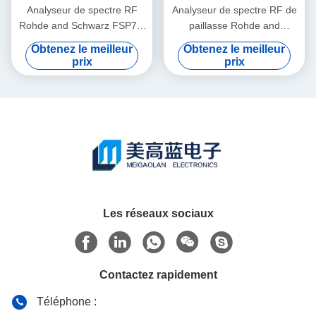
Analyseur de spectre RF
Analyseur de spectre RF de
Rohde and Schwarz FSP7 9
paillasse Rohde and
kHz à 7 GHz portable de
Schwarz FSP13 avec une
Obtenez le meilleur
Obtenez le meilleur
laboratoire avec niveau de
plage de fréquences de 9
prix
prix
bruit de -155 dBm
kHz à 13 GHz et un niveau
de bruit de -155 dBm
Les réseaux sociaux
Contactez rapidement
Téléphone :