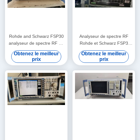
Rohde and Schwarz FSP30
Analyseur de spectre RF
analyseur de spectre RF de
Rohde et Schwarz FSP3
9 KHz à 30 GHz avec niveau
Analyseur de fréquence RF
Obtenez le meilleur
Obtenez le meilleur
de bruit -155 dBm et testé
pratique
prix
prix
en possession