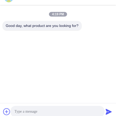
4:19 PM
Contactez rapidement
Good day, what product are you looking for?
Téléphone :
86-755-27883980
E-mail
buyer2@meigaolan.com
Adresse
RA1-B2, F32 de Dongjianghaoyuan, Baomin Rd, secteur de
Bao'an, Shenzhen, Chine
Politique de confidentialité
|
Plan du site
Chine Bonne qualité Analyseur de spectre de rf Le fournisseur.
2023-2026 Shenzhen Meigaolan Electronic Instrument Co. Ltd
Tous les droits réservés.