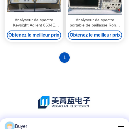
Analyseur de spectre
Analyseur de spectre
Keysight Agilent 8594E
portable de paillasse Rohde
Analyseur de spectre radio
and Schwarz FSP40 avec
Obtenez le meilleur prix
Obtenez le meilleur prix
multiscène
une plage de 9 kHz à 40 GHz
et un niveau de bruit de -155
dBm
1
Les réseaux sociaux
Buyer