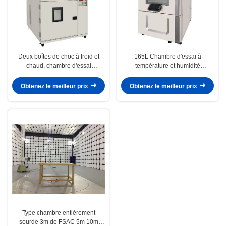
Deux boîtes de choc à froid et
165L Chambre d'essai à
chaud, chambre d'essai
température et humidité
environnement programmable
constantes, Chambre d'essai en
environnement programmable
Obtenez le meilleur prix
Obtenez le meilleur prix
Type chambre entièrement
sourde 3m de FSAC 5m 10m