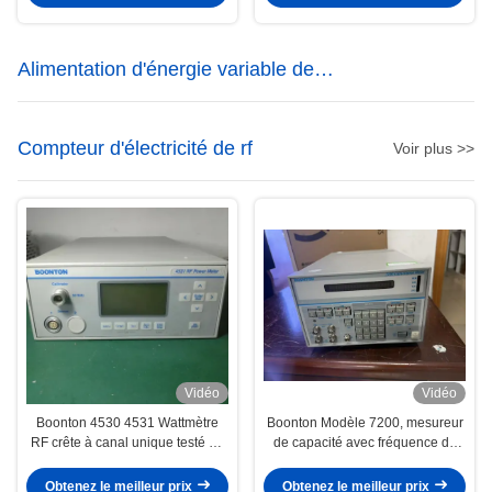
Alimentation d'énergie variable de
C.C à C.A.
Compteur d'électricité de rf
Voir plus >>
Vidéo
Vidéo
Boonton 4530 4531 Wattmètre
Boonton Modèle 7200, mesureur
RF crête à canal unique testé en
de capacité avec fréquence de
parfait état de fonctionnement
test de 1 MHz, plage de 2000 pF
avec une plage de 10 MHz à 40
et GPIB standard pour mesures
Obtenez le meilleur prix
Obtenez le meilleur prix