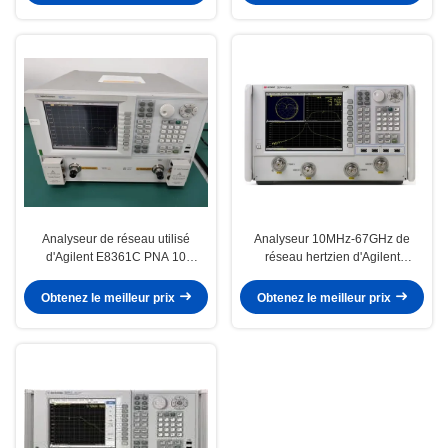
Analyseur de réseau utilisé
Analyseur 10MHz-67GHz de
d'Agilent E8361C PNA 10
réseau hertzien d'Agilent
mégahertz à l'essai 67GHz
Keysight N5227A PNA
universel
Rackmount
Obtenez le meilleur prix
Obtenez le meilleur prix