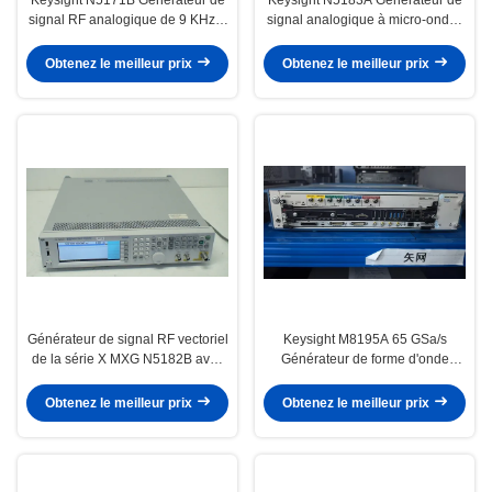
signal RF analogique de 9 KHz à
signal analogique à micro-ondes
6 GHz Pré-utilisé Testé dans des
MXG de 100 kHz à 40 GHz avec
conditions de travail parfaites
assemblages interchangeables
Obtenez le meilleur prix
Obtenez le meilleur prix
sur le terrain et modulation
d'impulsion de phase AM FM
Générateur de signal RF vectoriel
Keysight M8195A 65 GSa/s
de la série X MXG N5182B avec
Générateur de forme d'onde
une plage de fréquences de 9
arbitraire avec 4 canaux et bande
kHz à 6 GHz et une puissance de
passante 25 GHz
Obtenez le meilleur prix
Obtenez le meilleur prix
sortie de +27 dBm