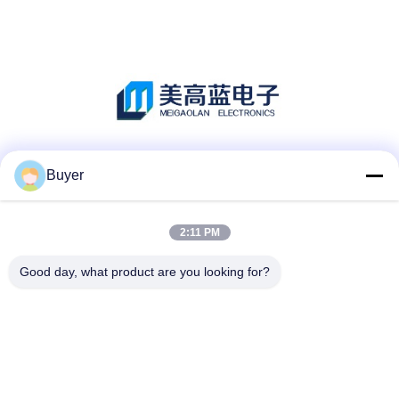
Les réseaux sociaux
Buyer
2:11 PM
Contactez rapidement
Good day, what product are you looking for?
Téléphone :
86-755-27883980
E-mail
buyer2@meigaolan.com