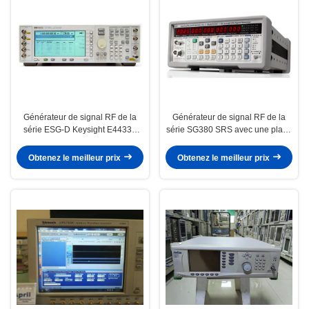
Générateur de signal RF de la
Générateur de signal RF de la
série ESG-D Keysight E4433B
série SG380 SRS avec une plage
250 kHz - 4 GHz avec modulation
de fréquences de 2 25 GHz et
numérique et conception de
une base de temps OCXO
Obtenez le meilleur prix
Obtenez le meilleur prix
banc/rackmount