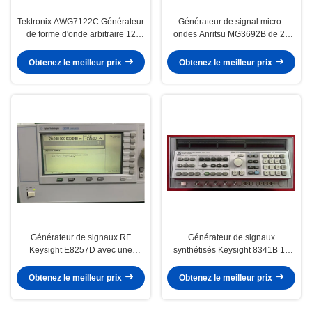
Tektronix AWG7122C Générateur
Générateur de signal micro-
de forme d'onde arbitraire 12
ondes Anritsu MG3692B de 20
GS/s 10 bits Résolution verticale
GHz avec modulation d'impulsion
2 canaux
de phase
Obtenez le meilleur prix
Obtenez le meilleur prix
Générateur de signaux RF
Générateur de signaux
Keysight E8257D avec une
synthétisés Keysight 8341B 10
fréquence de 67 GHz, une
MHz à 20 GHz avec faible bruit
puissance de sortie élevée et un
de poursuite et modulation AM
Obtenez le meilleur prix
Obtenez le meilleur prix
bruit de phase ultra-faible
FM pulsée