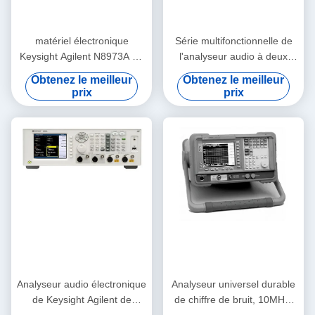
matériel électronique
Série multifonctionnelle de
Keysight Agilent N8973A de
l'analyseur audio à deux
l'essai 10MHz-3GHz et de
voies APx515B de précision
Obtenez le meilleur
Obtenez le meilleur
l'essai
prix
prix
Analyseur audio électronique
Analyseur universel durable
de Keysight Agilent de
de chiffre de bruit, 10MHz-