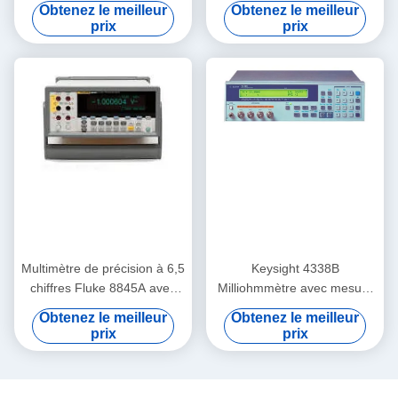
matériel d'essai et d'essai
26.5GHz Keysight Agilent
Obtenez le meilleur
Obtenez le meilleur
d'U8903A
N8975A
prix
prix
Multimètre de précision à 6,5
Keysight 4338B
chiffres Fluke 8845A avec
Milliohmmètre avec mesure
0,0024% de précision CC et
à courant alternatif de 1 KHz
Obtenez le meilleur
Obtenez le meilleur
enregistreur sans papier
Résolution 10 u Ohm et
prix
prix
Trendplot
mesure à grande vitesse de
34 ms