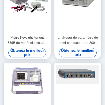
Mètre Keysight Agilent
analyseur de paramètre de
4339B de matériel d'essai de
semi-conducteur de 200V
C.C 10MS Electronic Test
1A, Keysight pratique Agilent
Obtenez le meilleur
Obtenez le meilleur
And
4155C
prix
prix