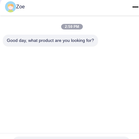
Bao'an, Shenzhen, Chine
Zoe
Politique de confidentialité
|
Plan du site
2:59 PM
Chine Bonne qualité Analyseur de spectre de rf Le fournisseur.
2023-2026 Shenzhen Meigaolan Electronic Instrument Co. Ltd
Good day, what product are you looking for?
Tous les droits réservés.