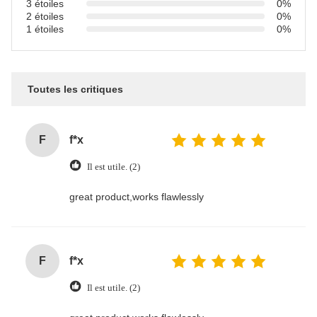
3 étoiles
0%
2 étoiles
0%
1 étoiles
0%
Toutes les critiques
F
f*x
Il est utile. (2)
great product,works flawlessly
F
f*x
Il est utile. (2)