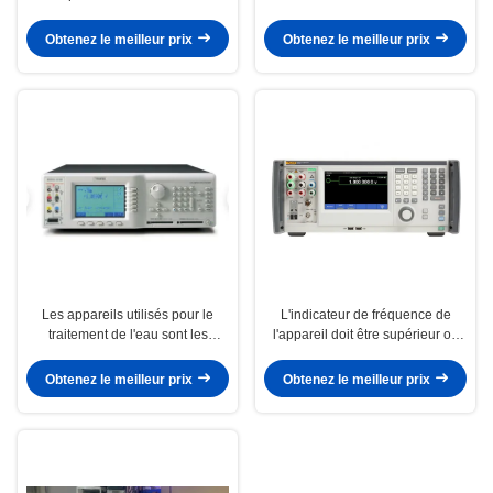
fréquence de 1,2 MHz, un courant
basse phase Fluke 96270A 27
de 30 A et un écran tactile de 7"
GHz testé
Obtenez le meilleur prix
Obtenez le meilleur prix
Les appareils utilisés pour le
L'indicateur de fréquence de
traitement de l'eau sont les
l'appareil doit être supérieur ou
appareils de traitement des eaux
égal à:
usées.
Obtenez le meilleur prix
Obtenez le meilleur prix