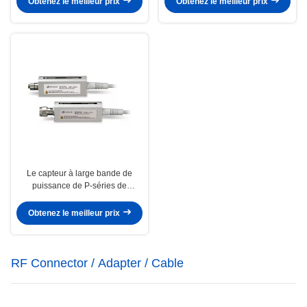
Obtenez le meilleur prix
Obtenez le meilleur prix
Le capteur à large bande de
puissance de P-séries de
Keysight Agilent N1922A 50
mégahertz à 40GHz branchent
Obtenez le meilleur prix
RF Connector / Adapter / Cable