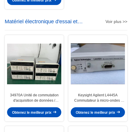
Obtenez le meilleur prix
Matériel électronique d'essai et
Voir plus >>
d'essai
34970A Unité de commutation
Keysight Agilent L4445A
d'acquisition de données /
Commutateur à micro-ondes /
enregistreur de données
pilote d'atténuateur Livraison
rapide
Obtenez le meilleur prix
Obtenez le meilleur prix