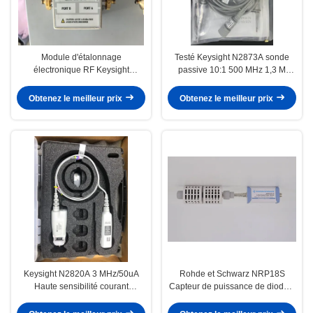
Module d'étalonnage
Testé Keysight N2873A sonde
électronique RF Keysight
passive 10:1 500 MHz 1,3 M
N4431A 300 kHz à 9 GHz 4 ports
sonde passive à usage général
3,5 mm pour analyseurs de
Obtenez le meilleur prix
Obtenez le meilleur prix
réseau vectoriels
Keysight N2820A 3 MHz/50uA
Rohde et Schwarz NRP18S
Haute sensibilité courant
Capteur de puissance de diode à
alternatif courant continu sonde à
trois voies 10mhz-18ghz
2 canaux alimentée par batterie