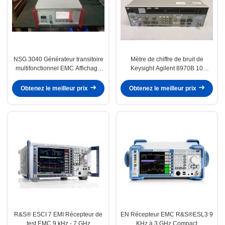
NSG 3040 Générateur transitoire
Mètre de chiffre de bruit de
multifonctionnel EMC Affichage
Keysight Agilent 8970B 10
tactile intégré de 7 pouces
mégahertz à 1600 mégahertz
avec 2047 mégahertz de facultatif
Obtenez le meilleur prix
Obtenez le meilleur prix
R&S® ESCI 7 EMI Récepteur de
EN Récepteur EMC R&S®ESL3 9
test EMC 9 kHz - 7 GHz
KHz à 3 GHz Compact