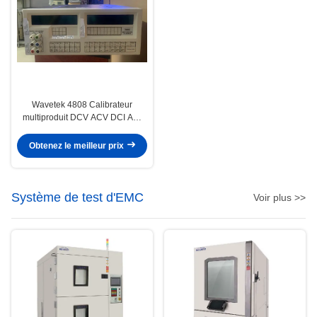
Wavetek 4808 Calibrateur
multiproduit DCV ACV DCI ACI
Calibrateurs DMM
multifonctionnels
Obtenez le meilleur prix
Système de test d'EMC
Voir plus >>