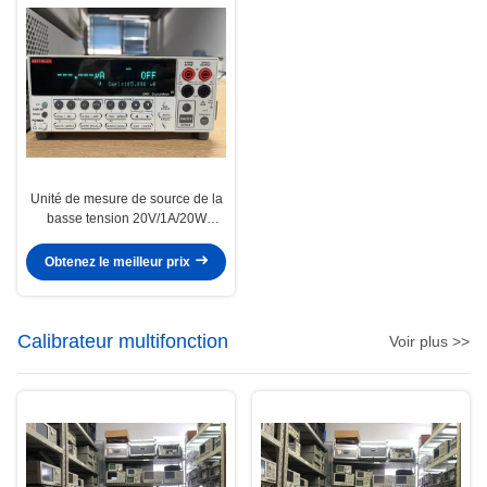
Unité de mesure de source de la
basse tension 20V/1A/20W
Keithley 2401 Sourcemeter
Keithley
Obtenez le meilleur prix
Calibrateur multifonction
Voir plus >>