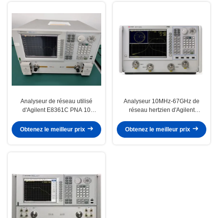
Analyseur de réseau utilisé
Analyseur 10MHz-67GHz de
d'Agilent E8361C PNA 10
réseau hertzien d'Agilent
mégahertz à l'essai 67GHz
Keysight N5227A PNA
universel
Rackmount
Obtenez le meilleur prix
Obtenez le meilleur prix