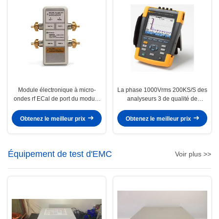
Module électronique à micro-
La phase 1000Vrms 200KS/S des
ondes rf ECal de port du module
analyseurs 3 de qualité de
4 de calibrage de Keysight
puissance du flet 435 classent
N4433A
une mémoire 16MB conforme
Obtenez le meilleur prix
Obtenez le meilleur prix
Équipement de test d'EMC
Voir plus >>