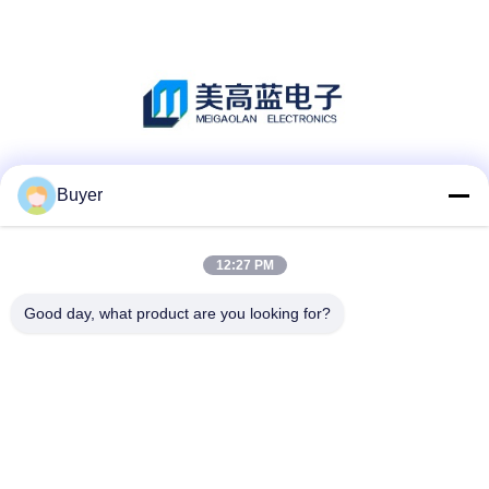
Les réseaux sociaux
Buyer
12:27 PM
Contactez rapidement
Good day, what product are you looking for?
Téléphone :
86-755-27883980
E-mail
buyer2@meigaolan.com
Adresse