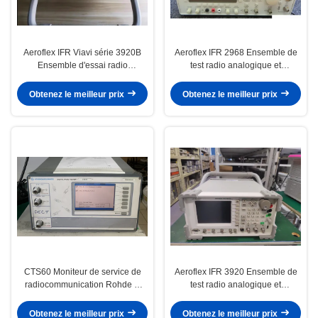
Aeroflex IFR Viavi série 3920B
Aeroflex IFR 2968 Ensemble de
Ensemble d'essai radio
test radio analogique et
numérique avec 10 MHz à 2,7
numérique plateforme
GHz de bruit de phase basse et
personnalisable OEM ODM
Obtenez le meilleur prix
Obtenez le meilleur prix
codage couleur passe/échec
CTS60 Moniteur de service de
Aeroflex IFR 3920 Ensemble de
radiocommunication Rohde &
test radio analogique et
Schwarz avec interface IEC/IEEE-
numérique Plateforme
Bus
personnalisable
Obtenez le meilleur prix
Obtenez le meilleur prix