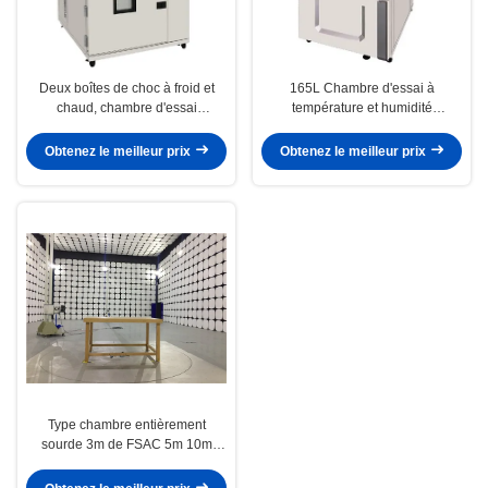
Deux boîtes de choc à froid et
165L Chambre d'essai à
chaud, chambre d'essai
température et humidité
environnement programmable
constantes, Chambre d'essai en
environnement programmable
Obtenez le meilleur prix
Obtenez le meilleur prix
Type chambre entièrement
sourde 3m de FSAC 5m 10m
pour les normes principales
d'EMC