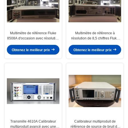
Multimètre de référence Fluke
Multimètre de référence à
8508A d'occasion avec résolution
résolution de 8,5 chiffres Fluke
de 8,5 chiffres et conformité ISO
8508A avec une précision
17025
supérieure et une conformité à la
Obtenez le meilleur prix
Obtenez le meilleur prix
norme ISO 17025
Transmille 4610A Calibrateur
Calibrateur multiproduit de
multiproduit avancé avec une
référence de source de bruit de