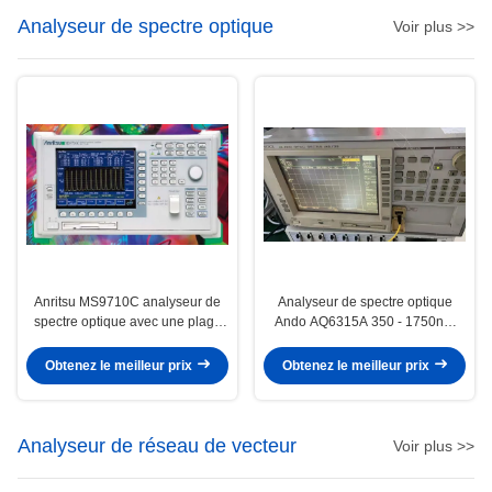
Analyseur de spectre optique
Voir plus >>
Anritsu MS9710C analyseur de
Analyseur de spectre optique
spectre optique avec une plage
Ando AQ6315A 350 - 1750nm
de 600-1750 nm, 50 pm RBW et
analyseur de spectre à faible coût
amplification de la bande L
Obtenez le meilleur prix
Obtenez le meilleur prix
Analyseur de réseau de vecteur
Voir plus >>