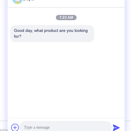
Contactez rapidement
7:23 AM
Téléphone :
Good day, what product are you looking 
for?
86-755-27883980
E-mail
buyer2@meigaolan.com
Adresse
RA1-B2, F32 de Dongjianghaoyuan, Baomin
Rd, secteur de Bao'an, Shenzhen, Chine
gaolan Electronic Instrument Co. Ltd Tous les droits réservés.