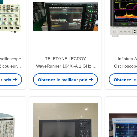
scilloscope
TELEDYNE LECROY
Infinium A
 couleur
WaveRunner 104Xi-A 1 GHz 4
Oscilloscop
Ch Oscilloscope avec écran
MSOX6004A 1
r prix
Obtenez le meilleur prix
Obtenez le 
lumineux de 10,4 "
analogiqu
num