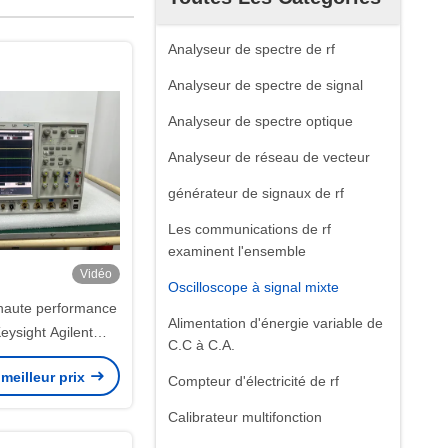
Analyseur de spectre de rf
Analyseur de spectre de signal
Analyseur de spectre optique
Analyseur de réseau de vecteur
générateur de signaux de rf
Les communications de rf
examinent l'ensemble
Vidéo
Oscilloscope à signal mixte
 haute performance
Alimentation d'énergie variable de
Keysight Agilent
C.C à C.A.
avec une bande
meilleur prix
 6 GHz, 4 canaux
Compteur d'électricité de rf
 et une fréquence
Calibrateur multifonction
nnage de 20 GSa/s