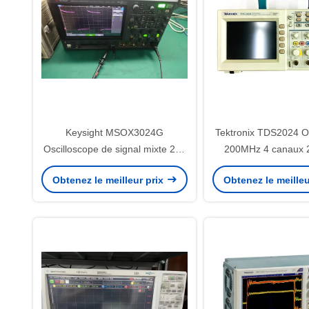
Keysight MSOX3024G
Tektronix TDS2024 O
Oscilloscope de signal mixte 200
200MHz 4 canaux 2
MHz 4 canaux analogiques et 16
GS/S
Obtenez le meilleur prix
Obtenez le meilleu
canaux numériques