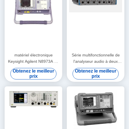
matériel électronique
Série multifonctionnelle de
Keysight Agilent N8973A de
l'analyseur audio à deux
l'essai 10MHz-3GHz et de
voies APx515B de précision
Obtenez le meilleur
Obtenez le meilleur
l'essai
prix
prix