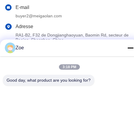
E-mail
buyer2@meigaolan.com
Adresse
RA1-B2, F32 de Dongjianghaoyuan, Baomin Rd, secteur de
Bao'an, Shenzhen, Chine
Zoe
Politique de confidentialité
|
Plan du site
3:18 PM
Chine Bonne qualité Analyseur de spectre de rf Le fournisseur.
2023-2026 Shenzhen Meigaolan Electronic Instrument Co. Ltd
Good day, what product are you looking for?
Tous les droits réservés.