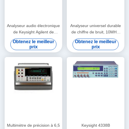
Analyseur audio électronique
Analyseur universel durable
de Keysight Agilent de
de chiffre de bruit, 10MHz-
matériel d'essai et d'essai
26.5GHz Keysight Agilent
Obtenez le meilleur
Obtenez le meilleur
d'U8903A
N8975A
prix
prix
Multimètre de précision à 6,5
Keysight 4338B