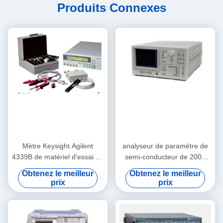
Produits Connexes
Mètre Keysight Agilent
analyseur de paramètre de
4339B de matériel d'essai de
semi-conducteur de 200V
C.C 10MS Electronic Test
1A, Keysight pratique Agilent
Obtenez le meilleur
Obtenez le meilleur
And
4155C
prix
prix