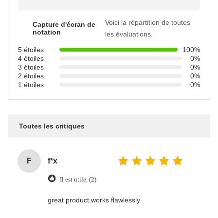
Voici la répartition de toutes
Capture d'écran de
notation
les évaluations.
5 étoiles
100%
4 étoiles
0%
3 étoiles
0%
2 étoiles
0%
1 étoiles
0%
Toutes les critiques
F
f*x
Il est utile. (2)
great product,works flawlessly