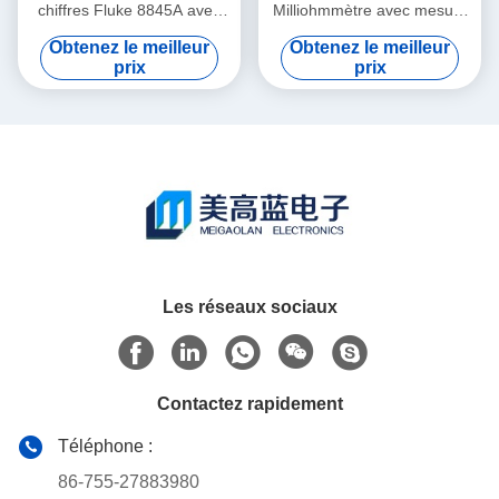
chiffres Fluke 8845A avec
Milliohmmètre avec mesure
0,0024% de précision CC et
à courant alternatif de 1 KHz
Obtenez le meilleur
Obtenez le meilleur
enregistreur sans papier
Résolution 10 u Ohm et
prix
prix
Trendplot
mesure à grande vitesse de
34 ms
Les réseaux sociaux
Contactez rapidement
Téléphone :
86-755-27883980