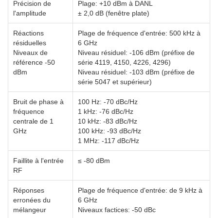
Précision de
Plage: +10 dBm à DANL
l'amplitude
± 2,0 dB (fenêtre plate)
Réactions
Plage de fréquence d'entrée: 500 kHz à
résiduelles
6 GHz
Niveaux de
Niveau résiduel: -106 dBm (préfixe de
référence -50
série 4119, 4150, 4226, 4296)
dBm
Niveau résiduel: -103 dBm (préfixe de
série 5047 et supérieur)
Bruit de phase à
100 Hz: -70 dBc/Hz
fréquence
1 kHz: -76 dBc/Hz
centrale de 1
10 kHz: -83 dBc/Hz
GHz
100 kHz: -93 dBc/Hz
1 MHz: -117 dBc/Hz
Faillite à l'entrée
≤ -80 dBm
RF
Réponses
Plage de fréquence d'entrée: de 9 kHz à
erronées du
6 GHz
mélangeur
Niveaux factices: -50 dBc