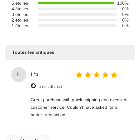
5 étoiles
100%
4 étoiles
0%
3 étoiles
0%
2 étoiles
0%
1 étoiles
0%
Toutes les critiques
L
L*a
Il est utile. (2)
Great purchase with quick shipping and excellent
customer service. Couldn’t have asked for a
better transaction.