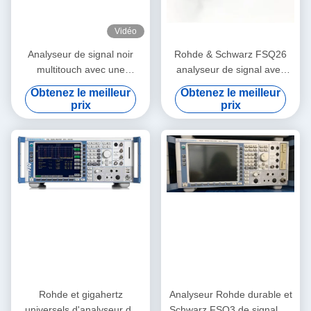
Vidéo
Analyseur de signal noir
Rohde & Schwarz FSQ26
multitouch avec une
analyseur de signal avec
fréquence de 110 GHz et
fréquence de 20 Hz à 26,5
Obtenez le meilleur
Obtenez le meilleur
une bande passante
GHz et gamme dynamique
prix
prix
d'analyse de 1 GHz,
haut de gamme
analyseur de spectre UXA X-
Series
Rohde et gigahertz
Analyseur Rohde durable et
universels d'analyseur de
Schwarz FSQ3 de signal du