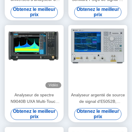
spectre de signal de
spectroradiomètre rf
Obtenez le meilleur
Obtenez le meilleur
Schwarz FSQ8 8
prix
prix
Vidéo
Analyseur de spectre
Analyseur argenté de source
N9040B UXA Multi-Touch
de signal d'E5052B,
2Hz-50GHz d'occasion
analyseur pratique de signal
Obtenez le meilleur
Obtenez le meilleur
de réseau
prix
prix