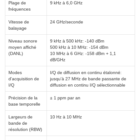
Plage de
9 kHz à 6,0 GHz
fréquences
Vitesse de
24 GHz/seconde
balayage
Niveau sonore
9 kHz à 500 kHz: -140 dBm
moyen affiché
500 kHz à 10 MHz: -154 dBm
(DANL)
10 MHz à 6 GHz: -158 dBm + 1,1
dB/GHz
Modes
I/Q de diffusion en continu étalonné:
d'acquisition de
jusqu'à 27 MHz de bande passante de
I/Q
diffusion en continu I/Q sélectionnable
Précision de la
± 1 ppm par an
base temporelle
Largeurs de
10 Hz à 10 MHz
bande de
résolution (RBW)