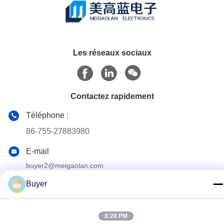
Les réseaux sociaux
Contactez rapidement
Téléphone :
86-755-27883980
E-mail
buyer2@meigaolan.com
Adresse
Buyer
RA1-B2, F32 de Dongjianghaoyuan, Baomin Rd, secteur de
Bao'an, Shenzhen, Chine
8:28 PM