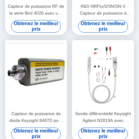
Capteur de puissance RF de
R&S NRPxxS/SN/SN-V
la série Bird 4020 avec une
Capteur de puissance à
précision de ± 3% et une
diodes à trois voies avec
Obtenez le meilleur
Obtenez le meilleur
étalonnage traçable par le
commande USB et LAN pour
prix
prix
NIST pour des applications
50 MHz à 50 GHz
de 100 kHz à 3 GHz
Capteur de puissance de
Sonde différentielle Keysight
diode Keysight 8487D pour
Agilent N2819A avec
50 MHz à 50 GHz Mesures
AutoProbe 800 MHz
Obtenez le meilleur
Obtenez le meilleur
de puissance moyenne avec
Atténuation 10:1 Résistance
prix
prix