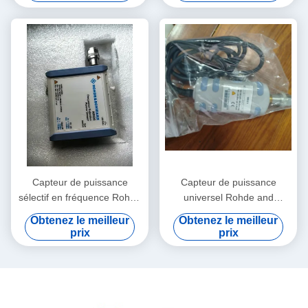
étalonnage traçable NIST
d'entrée 200 kΩ
Capteur de puissance
Capteur de puissance
sélectif en fréquence Rohde
universel Rohde and
Schwarz NRQ6 de 50 MHz à
Schwarz NRP-Z11 avec
Obtenez le meilleur
Obtenez le meilleur
6 GHz avec une plage de
plage de fréquences de 10
prix
prix
-130 dBm à +20 dBm
MHz à 8 GHz et mesure de
puissance de 200 pW à 200
mW en format enfichable