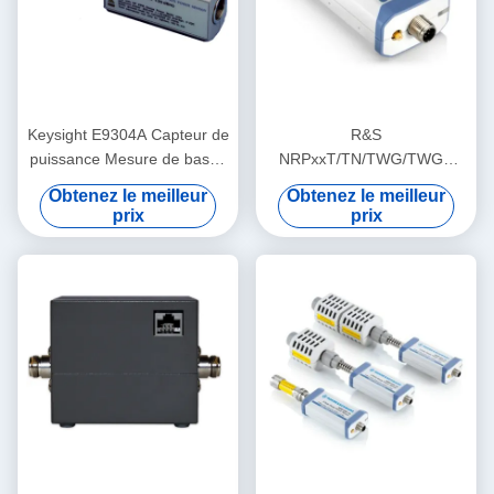
Keysight E9304A Capteur de
R&S
puissance Mesure de basse
NRPxxT/TN/TWG/TWGN
fréquence Puissance
Capteurs de puissance
Obtenez le meilleur
Obtenez le meilleur
moyenne sur la plage de
thermique pour les
prix
prix
fréquences de 9 KHz à 6
applications RF et micro-
GHz
ondes