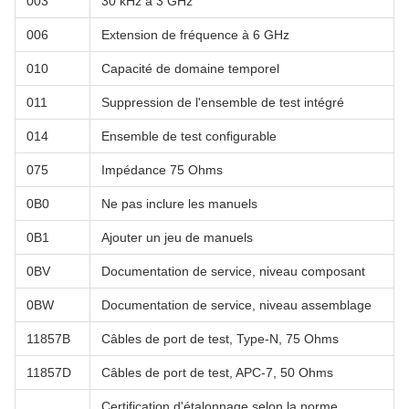
003
30 kHz à 3 GHz
006
Extension de fréquence à 6 GHz
010
Capacité de domaine temporel
011
Suppression de l'ensemble de test intégré
014
Ensemble de test configurable
075
Impédance 75 Ohms
0B0
Ne pas inclure les manuels
0B1
Ajouter un jeu de manuels
0BV
Documentation de service, niveau composant
0BW
Documentation de service, niveau assemblage
11857B
Câbles de port de test, Type-N, 75 Ohms
11857D
Câbles de port de test, APC-7, 50 Ohms
Certification d'étalonnage selon la norme