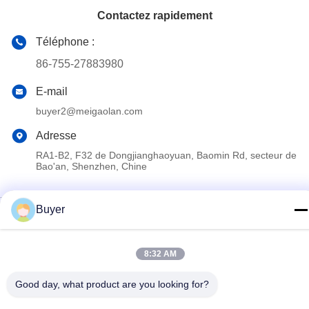
Contactez rapidement
Téléphone :
86-755-27883980
E-mail
buyer2@meigaolan.com
Adresse
RA1-B2, F32 de Dongjianghaoyuan, Baomin Rd, secteur de
Bao'an, Shenzhen, Chine
Buyer
Politique de confidentialité
|
Plan du site
Chine Bonne qualité Analyseur de spectre de rf Le fournisseur.
2023-2026 Shenzhen Meigaolan Electronic Instrument Co. Ltd
8:32 AM
Tous les droits réservés.
Good day, what product are you looking for?