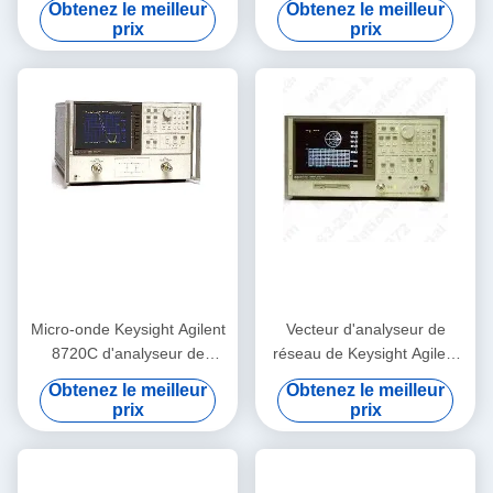
Obtenez le meilleur
Obtenez le meilleur
ports et plage dynamique de
prix
prix
91 dB
Micro-onde Keysight Agilent
Vecteur d'analyseur de
8720C d'analyseur de
réseau de Keysight Agilent
réseau de Benchtop VNA
8753D avec l'ecran couleur
Obtenez le meilleur
Obtenez le meilleur
prix
prix