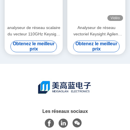
Vidéo
analyseur de réseau scalaire
Analyseur de réseau
du vecteur 110GHz Keysight
vectoriel Keysight Agilent
Agilent 8757D avec l'ecran
E8358A PNA 300 kHz à 9
Obtenez le meilleur
Obtenez le meilleur
couleur
GHz en rack, d'occasion
prix
prix
Les réseaux sociaux